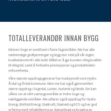
TOTALLEVERANDØR INNAN BYGG
Kleiven Sogn er sertifisert i fleire fagområder. Me har alle
nødvendige godkjenningar og legg stor vekt på vår eigen
kvalitetskontroll i alle ledd. Målet er å gje kunden riktig kvalitet
til riktig tid, samt å forbedre prestasjonar og produktivitet i
virksomheita.
Våre største oppdragsgjevarar har tradisjonelt vore Hydro
Årdal og Årdal kommune. Men me har også gjennomført
større oppdrag i Sogndal, Luster, Aurland og Førde. Ein kan
såleis sei at vårt satningsområde er Indre Sogn og
nærliggande områder. Me utfører også oppdrag for Hydro
Energi, Østfold Energi, Statkraft, Statnett og ECO og har god
erfaring med rehabilitering av damanlegg og bygging av